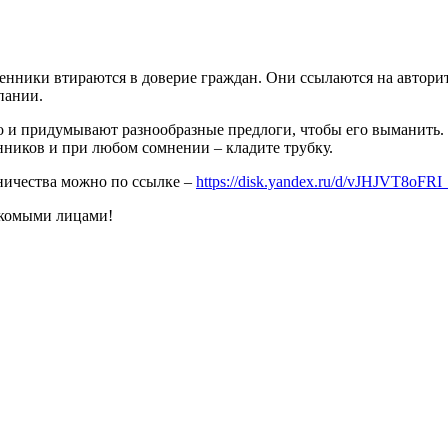
шенники втираются в доверие граждан. Они ссылаются на автор
мпании.
го и придумывают разнообразные предлоги, чтобы его выманить.
нников и при любом сомнении – кладите трубку.
ничества можно по ссылке –
https://disk.yandex.ru/d/vJHJVT8oFR
акомыми лицами!