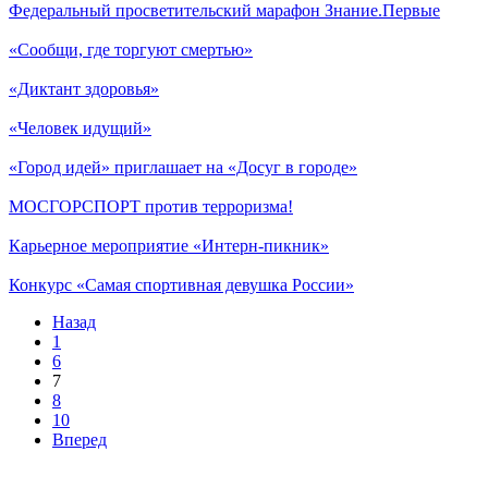
Федеральный просветительский марафон Знание.Первые
«Сообщи, где торгуют смертью»
«Диктант здоровья»
«Человек идущий»
«Город идей» приглашает на «Досуг в городе»
МОСГОРСПОРТ против терроризма!
Карьерное мероприятие «Интерн-пикник»
Конкурс «Самая спортивная девушка России»
Назад
1
6
7
8
10
Вперед