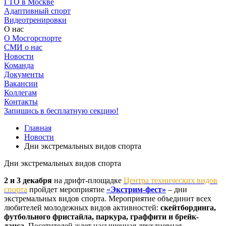
ГТО в Москве
Адаптивный спорт
Видеотренировки
О нас
О Мосгорспорте
СМИ о нас
Новости
Команда
Документы
Вакансии
Коллегам
Контакты
Запишись в бесплатную секцию!
Главная
Новости
Дни экстремальных видов спорта
Дни экстремальных видов спорта
2 и 3 декабря
на дрифт-площадке
Центра технических видов
спорта
пройдет мероприятие
«
Экстрим-фест»
– дни
экстремальных видов спорта. Мероприятие объединит всех
любителей молодежных видов активностей:
скейтбординга,
футбольного фристайла, паркура, граффити и брейк-
данса.
Посетителей ждет насыщенная двухдневная