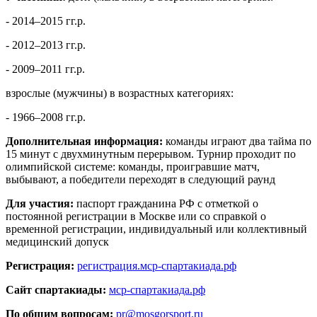
- 2014–2015 гг.р.
- 2012–2013 гг.р.
- 2009–2011 гг.р.
взрослые (мужчины) в возрастных категориях:
- 1966–2008 гг.р.
Дополнительная информация:
команды играют два тайма по
15 минут с двухминутным перерывом. Турнир проходит по
олимпийской системе: команды, проигравшие матч,
выбывают, а победители переходят в следующий раунд
Для участия:
паспорт гражданина РФ с отметкой о
постоянной регистрации в Москве или со справкой о
временной регистрации, индивидуальный или коллективный
медицинский допуск
Регистрация:
регистрация.мср-спартакиада.рф
Сайт спартакиады:
мср-спартакиада.рф
По общим вопросам:
pr@mosgorsport.ru