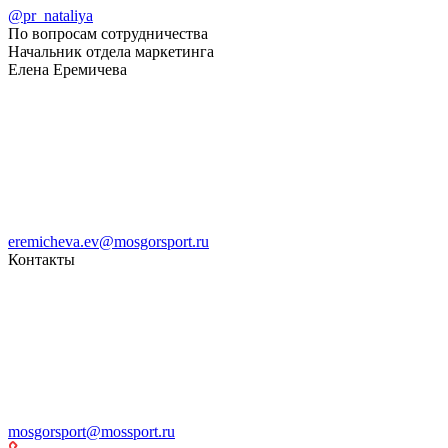
@pr_nataliya
По вопросам сотрудничества
Начальник отдела маркетинга
Елена Еремичева
eremicheva.ev@mosgorsport.ru
Контакты
mosgorsport@mossport.ru